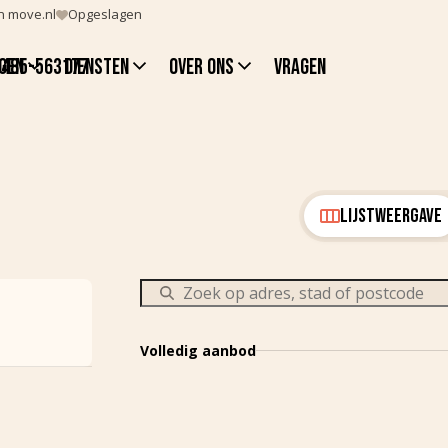
n move.nl
Opgeslagen
gen
Diensten
Over ons
Vragen
0485-563177
Verkoop
Vacature
Aankoop
LIJSTWEERGAVE
Taxatie
Advies
Zoekopdracht
Volledig aanbod