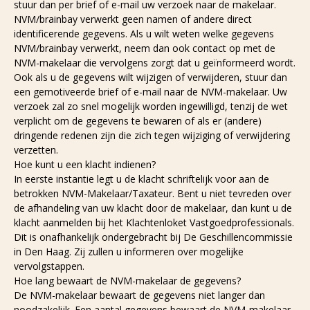
stuur dan per brief of e-mail uw verzoek naar de makelaar.
NVM/brainbay verwerkt geen namen of andere direct
identificerende gegevens. Als u wilt weten welke gegevens
NVM/brainbay verwerkt, neem dan ook contact op met de
NVM-makelaar die vervolgens zorgt dat u geïnformeerd wordt.
Ook als u de gegevens wilt wijzigen of verwijderen, stuur dan
een gemotiveerde brief of e-mail naar de NVM-makelaar. Uw
verzoek zal zo snel mogelijk worden ingewilligd, tenzij de wet
verplicht om de gegevens te bewaren of als er (andere)
dringende redenen zijn die zich tegen wijziging of verwijdering
verzetten.
Hoe kunt u een klacht indienen?
In eerste instantie legt u de klacht schriftelijk voor aan de
betrokken NVM-Makelaar/Taxateur. Bent u niet tevreden over
de afhandeling van uw klacht door de makelaar, dan kunt u de
klacht aanmelden bij het Klachtenloket Vastgoedprofessionals.
Dit is onafhankelijk ondergebracht bij De Geschillencommissie
in Den Haag. Zij zullen u informeren over mogelijke
vervolgstappen.
Hoe lang bewaart de NVM-makelaar de gegevens?
De NVM-makelaar bewaart de gegevens niet langer dan
noodzakelijk. Een aantal gegevens bewaart de NVM-makelaar