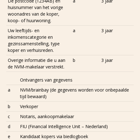
De postcode (1234AB) en
a
3 jaar
huisnummer van het vorige
woonadres van de koper,
koop- of huurwoning.
Uw leeftijds- en
a
3 jaar
inkomenscategorie en
gezinssamenstelling, type
koper en verhuisreden.
Overige informatie die u aan
b
3 jaar
de NVM-makelaar verstrekt.
Ontvangers van gegevens
a
NVM/brainbay (de gegevens worden voor onbepaalde
tijd bewaard)
b
Verkoper
c
Notaris, aankoopmakelaar
d
FIU (Financial Intelligence Unit – Nederland)
e
Kandidaat kopers via biedlogboek