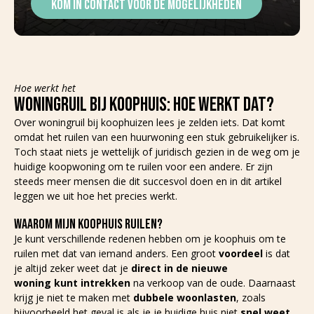
KOM IN CONTACT VOOR DE MOGELIJKHEDEN
Hoe werkt het
WONINGRUIL BIJ KOOPHUIS: HOE WERKT DAT?
Over woningruil bij koophuizen lees je zelden iets. Dat komt
omdat het ruilen van een huurwoning een stuk gebruikelijker is.
Toch staat niets je wettelijk of juridisch gezien in de weg om je
huidige koopwoning om te ruilen voor een andere. Er zijn
steeds meer mensen die dit succesvol doen en in dit artikel
leggen we uit hoe het precies werkt.
WAAROM MIJN KOOPHUIS RUILEN?
Je kunt verschillende redenen hebben om je koophuis om te
ruilen met dat van iemand anders. Een groot
voordeel
is dat
je altijd zeker weet dat je
direct in de nieuwe
woning kunt intrekken
na verkoop van de oude. Daarnaast
krijg je niet te maken met
dubbele woonlasten
, zoals
bijvoorbeeld het geval is als je je huidige huis niet
snel weet