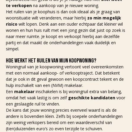
te verkopen
na aankoop van je nieuwe woning.
Het ruilen van je koophuis is dan ook ideaal als je graag van
woonsituatie wilt veranderen, maar hierbij
zo min mogelijk
risico
wilt lopen. Denk aan een ouder echtpaar dat kleiner wil
wonen en hun huis ruilt met een jong gezin dat juist op zoek is
naar meer ruimte. Je koopt en verkoopt hierbij aan dezelfde
partij en dat maakt de onderhandelingen vaak duidelijk en
simpel.
HOE WERKT HET RUILEN VAN MIJN KOOPWONING?
Woningruil van je koopwoning vertoont veel overeenkomsten
met een normaal aankoop- of verkooptraject. Dat betekent
dat je ook in dit geval gewoon een koopcontract tekent en de
hulp inschakelt van een (NVM) makelaar.
Een
makelaar
inschakelen is bij woningruil extra van belang,
omdat het vaak lastig is om zelf
geschikte kandidaten
voor
een geslaagde ruil te vinden.
De kans dat jouw woning precies evenveel waard is als de
andere is bovendien klein. Zelfs bij soepele onderhandelingen
zijn weinig verkopers bereid om een waardeverschil van
(tien)duizenden euro’s zo even terzijde te schuiven.