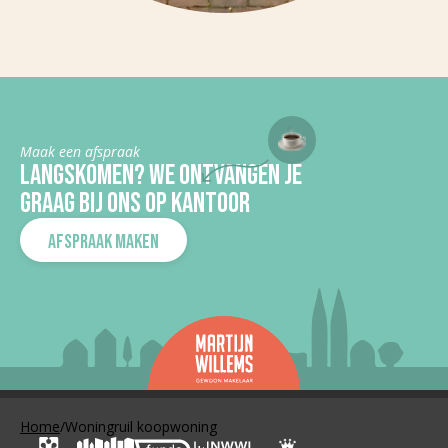
Maak een afspraak
LANGSKOMEN? WE ONTVANGEN JE
GRAAG BIJ ONS OP KANTOOR
AFSPRAAK MAKEN
Home
/
Woningruil koopwoning