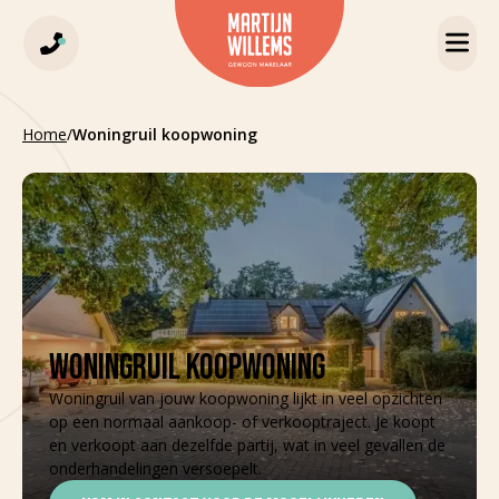
Home
/
Woningruil koopwoning
WONINGRUIL KOOPWONING
Woningruil van jouw koopwoning lijkt in veel opzichten
op een normaal aankoop- of verkooptraject. Je koopt
en verkoopt aan dezelfde partij, wat in veel gevallen de
onderhandelingen versoepelt.