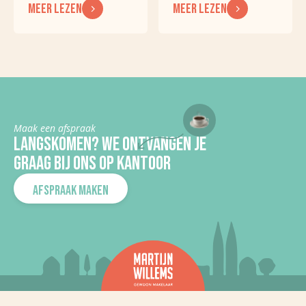
MEER LEZEN
MEER LEZEN
Huidge
Woonruimte
bestemming
In aanbouw
Nee
KADASTRALE GEGEVENS
Maak een afspraak
Gemeente
Cuijk
LANGSKOMEN? WE ONTVANGEN JE
GRAAG BIJ ONS OP KANTOOR
Sectie
P
Perceelnummer
1432
AFSPRAAK MAKEN
Kadaster
940
oppervlakte