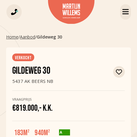
Home
/
Aanbod
/
Gildeweg 30
VERKOCHT
GILDEWEG 30
5437 AK BEERS NB
VRAAGPRIJS
€819.000,- K.K.
183
M
940
M
2
2
A