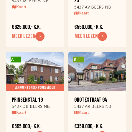
25
5437 AS BEERS NB
5437 AV BEERS NB
Kaart
Garage capaciteit
Kaart
DAK
€825.000,- K.K.
€550.000,- K.K.
MEER LEZEN
MEER LEZEN
Dak soort
Zadeldak
Dak soort
Pannen
A
B
OVERIG
Permanente
Ja
bewoning
VERKOCHT ONDER VOORBEHOUD
Recreatie woning
Nee
PRINSENSTAL 19
GROTESTRAAT 9A
5437 DB BEERS NB
5437 AR BEERS NB
Onderhoud binnen
Goed
Kaart
Kaart
Onderhoud buiten
Goed
€595.000,- K.K.
€359.000,- K.K.
Huidig gebruik
Woonruimte