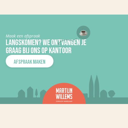
In aanbouw
Nee
KADASTRALE GEGEVENS
Gemeente
Grave
Maak een afspraak
LANGSKOMEN? WE ONTVANGEN JE
Sectie
A
GRAAG BIJ ONS OP KANTOOR
Perceelnummer
2138
AFSPRAAK MAKEN
Kadaster
281
oppervlakte