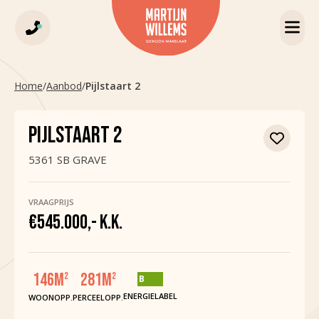
Home
/
Aanbod
/
Pijlstaart 2
PIJLSTAART 2
5361 SB GRAVE
VRAAGPRIJS
€545.000,- K.K.
146
M
281
M
2
2
B
ENERGIELABEL
WOONOPP.
PERCEELOPP.