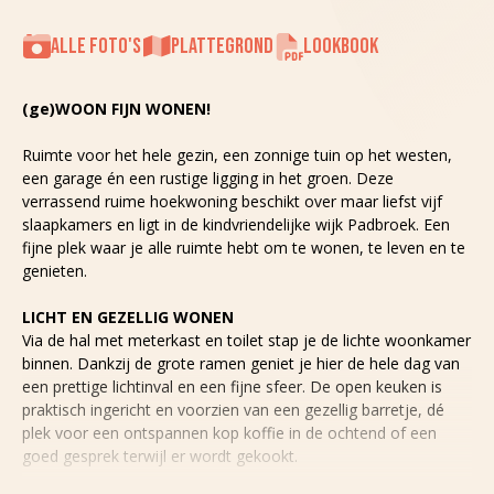
ALLE FOTO'S
PLATTEGROND
LOOKBOOK
(ge)WOON FIJN WONEN!
Ruimte voor het hele gezin, een zonnige tuin op het westen,
een garage én een rustige ligging in het groen. Deze
verrassend ruime hoekwoning beschikt over maar liefst vijf
slaapkamers en ligt in de kindvriendelijke wijk Padbroek. Een
fijne plek waar je alle ruimte hebt om te wonen, te leven en te
genieten.
LICHT EN GEZELLIG WONEN
Via de hal met meterkast en toilet stap je de lichte woonkamer
binnen. Dankzij de grote ramen geniet je hier de hele dag van
een prettige lichtinval en een fijne sfeer. De open keuken is
praktisch ingericht en voorzien van een gezellig barretje, dé
plek voor een ontspannen kop koffie in de ochtend of een
goed gesprek terwijl er wordt gekookt.