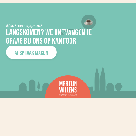
In aanbouw
Nee
KADASTRALE GEGEVENS
Maak een afspraak
LANGSKOMEN? WE ONTVANGEN JE
Gemeente
Cuijk
GRAAG BIJ ONS OP KANTOOR
Sectie
C
AFSPRAAK MAKEN
Perceelnummer
4497
Kadaster
136
oppervlakte