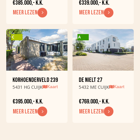
€385.000,- K.K.
€339.000,- K.K.
DAK
MEER LEZEN
MEER LEZEN
Dak soort
Zadeldak
Dak soort
Pannen
C
A
OVERIG
Permanente
Ja
bewoning
Recreatie woning
Nee
KORHOENDERVELD 239
DE NIELT 27
5431 HG CUIJK
Kaart
5432 ME CUIJK
Kaart
Onderhoud binnen
Redelijk tot goed
€395.000,- K.K.
€769.000,- K.K.
Onderhoud buiten
Redelijk tot goed
MEER LEZEN
MEER LEZEN
Huidig gebruik
Woonruimte
Huidge
Woonruimte
bestemming