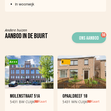
In woonwijk
Hoofdtuin
Achtertuin
Oppervlakte
2
66m
(11m bij 6m)
hoofdtuin
Andere huizen
Ligging hoofdtuin
West
AANBOD IN DE BUURT
ONS AANBOD
Achterom
Ja
Kwaliteit tuin
Normaal
A+++
E
PARKEERGELEGENHEID
Parkeerfaciliteiten
Openbaar parkeren
Garage
Vrijstaand steen
voorzieningen
MOLENSTRAAT 51A
OPAALDREEF 18
Garage capaciteit
5431 BW CUIJK
Kaart
5431 WN CUIJK
Kaart