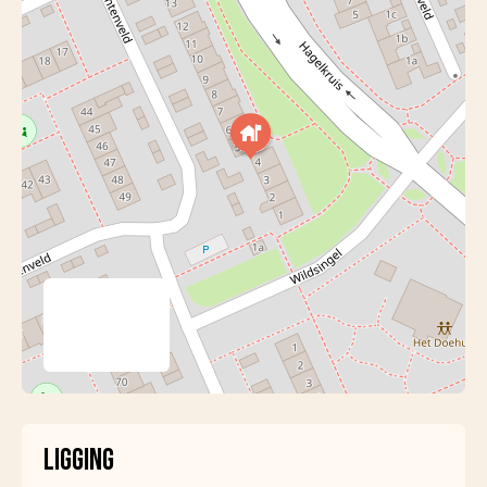
Aantal
4
slaapkamers
Aantal woonlagen
3 woonlagen
ENERGIE
Energielabel
D
Verwarming
CV-ketel
Warmwater
CV-ketel
HoogRendement (Gas
CV-ketel
Combiketel uit 2025,
eigendom)
BUITENRUIMTE
LIGGING
Tuin
Achtertuin en voortuin