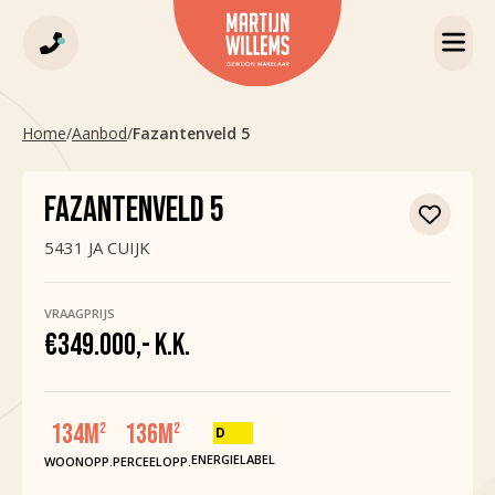
Home
/
Aanbod
/
Fazantenveld 5
FAZANTENVELD 5
5431 JA CUIJK
VRAAGPRIJS
€349.000,- K.K.
134
M
136
M
2
2
D
ENERGIELABEL
WOONOPP.
PERCEELOPP.