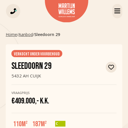
Home
/
Aanbod
/
Sleedoorn 29
VERKOCHT ONDER VOORBEHOUD
SLEEDOORN 29
5432 AH CUIJK
VRAAGPRIJS
€409.000,- K.K.
110
M
187
M
2
2
C