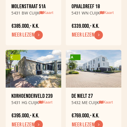
MOLENSTRAAT 51A
OPAALDREEF 18
Parkeer capaciteit
1
5431 BW CUIJK
Kaart
5431 WN CUIJK
Kaart
Garage
Vrijstaand steen
voorzieningen
€385.000,- K.K.
€339.000,- K.K.
MEER LEZEN
MEER LEZEN
Garage capaciteit
1
DAK
C
A
Dak soort
Zadeldak
Dak soort
Pannen
OVERIG
KORHOENDERVELD 239
DE NIELT 27
Permanente
5431 HG CUIJK
Kaart
5432 ME CUIJK
Kaart
Ja
bewoning
€395.000,- K.K.
€769.000,- K.K.
Recreatie woning
Nee
MEER LEZEN
MEER LEZEN