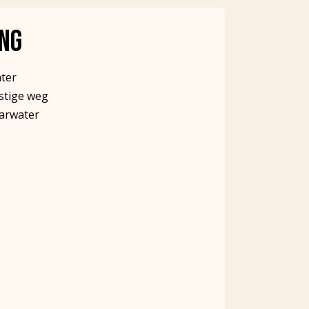
ING
ter
stige weg
arwater