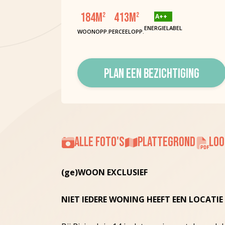
184
M
413
M
2
2
A++
ENERGIELABEL
WOONOPP.
PERCEELOPP.
PLAN EEN BEZICHTIGING
ALLE FOTO'S
PLATTEGROND
LOO
(ge)WOON
EXCLUSIEF
NIET IEDERE WONING HEEFT EEN LOCATIE