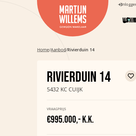
Inlogge
Wonin
Aanbod
Home
/
Aanbod
/
Rivierduin 14
Verkocht
RIVIERDUIN 14
5432 KC CUIJK
VRAAGPRIJS
€995.000,- K.K.