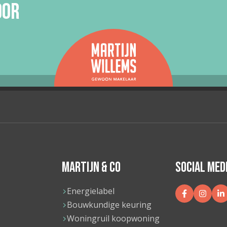
OOR
 uitstekend
 uitstekend
mte
mte
MARTIJN & CO
SOCIAL MED
Energielabel
Bouwkundige keuring
Woningruil koopwoning