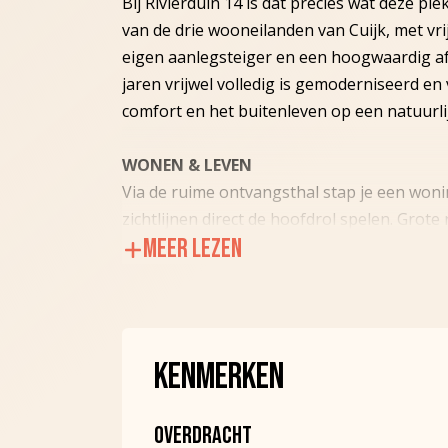
Bij Rivierduin 14 is dat precies wat deze p
van de drie wooneilanden van Cuijk, met vri
eigen aanlegsteiger en een hoogwaardig a
jaren vrijwel volledig is gemoderniseerd en
comfort en het buitenleven op een natuurl
WONEN & LEVEN
Via de ruime ontvangsthal stap je een woni
zichtlijnen direct de hoofdrol spelen. Grot
MEER LEZEN
moeiteloos met buiten, waardoor het uitzich
omliggende groen onderdeel wordt van het
De royale woonkamer vormt samen met de l
De keuken is in 2023 volledig vernieuwd e
KENMERKEN
inbouwapparatuur, waaronder een Bora in
afzuiging, Quooker, wijnklimaatkast, koffi
OVERDRACHT
kastruimte. Dankzij het royale kookeiland i