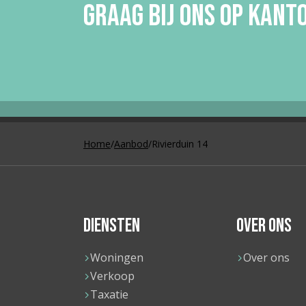
GRAAG BIJ ONS OP KANT
OVERIG
Permanente bewoning
Ja
Recreatie woning
Nee
Onderhoud binnen
Goed tot
Home
/
Aanbod
/
Rivierduin 14
Onderhoud buiten
Goed tot
Huidig gebruik
Woonrui
Huidge bestemming
Woonrui
DIENSTEN
OVER ONS
In aanbouw
Nee
Woningen
Over ons
Verkoop
KADASTRALE GEGEVENS
Taxatie