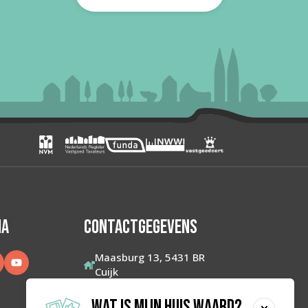
IA
CONTACTGEGEVENS
Maasburg 13, 5431 BR
Cuijk
0485-563177
WAT IS MIJN HUIS WAARD?
info@makelaarmartijnwillems.nl