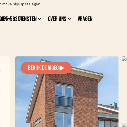
n move.nl
Opgeslagen
gen
Diensten
Over ons
Vragen
0485-563177
Verkoop
Vacature
Aankoop
Taxatie
BEKIJK DE VIDEO
Advies
Zoekopdracht