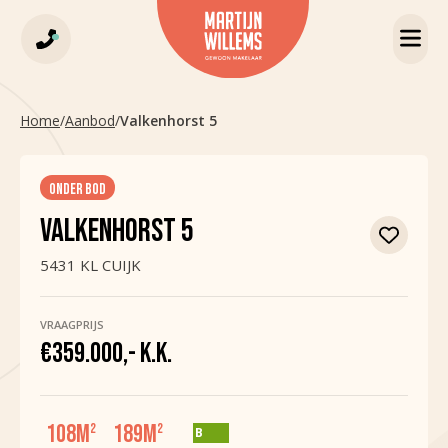
Home
/
Aanbod
/
Valkenhorst 5
ONDER BOD
VALKENHORST 5
5431 KL CUIJK
VRAAGPRIJS
€359.000,- K.K.
108
M
189
M
2
2
B