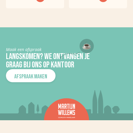
Huidig gebruik
Woonruimte
Huidge
Woonruimte
bestemming
In aanbouw
Nee
Maak een afspraak
LANGSKOMEN? WE ONTVANGEN JE
KADASTRALE GEGEVENS
GRAAG BIJ ONS OP KANTOOR
Gemeente
Cuijk
AFSPRAAK MAKEN
Sectie
D
Perceelnummer
1673
Kadaster
189
oppervlakte