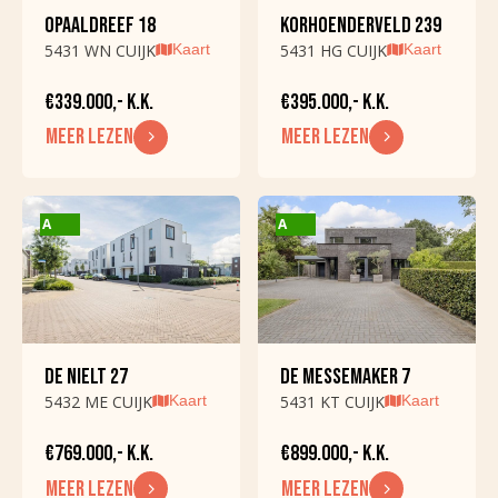
Parkeer capaciteit
2
OPAALDREEF 18
KORHOENDERVELD 239
Garage
Geen garage
5431 WN CUIJK
Kaart
5431 HG CUIJK
Kaart
voorzieningen
€339.000,- K.K.
€395.000,- K.K.
DAK
MEER LEZEN
MEER LEZEN
Dak soort
Zadeldak
Dak soort
Pannen
A
A
OVERIG
Permanente
Ja
bewoning
DE NIELT 27
DE MESSEMAKER 7
Recreatie woning
Nee
5432 ME CUIJK
Kaart
5431 KT CUIJK
Kaart
Onderhoud binnen
Goed
€769.000,- K.K.
€899.000,- K.K.
Onderhoud buiten
Goed
MEER LEZEN
MEER LEZEN